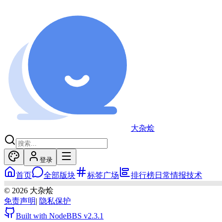
大杂烩
登录
首页
全部版块
标签广场
排行榜
日常
情报
技术
©
2026
大杂烩
免责声明
|
隐私保护
Built with NodeBBS
v2.3.1