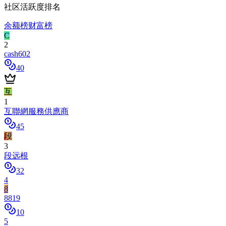
社区活跃度排名
余额榜
财富榜
C
2
cash602
40
互
1
互聯網服務供應商
45
段
3
段远根
32
4
8
8819
10
5