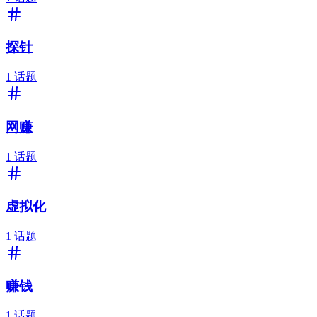
探针
1
话题
网赚
1
话题
虚拟化
1
话题
赚钱
1
话题