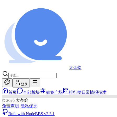
大杂烩
登录
首页
全部版块
标签广场
排行榜
日常
情报
技术
©
2026
大杂烩
免责声明
|
隐私保护
Built with NodeBBS
v2.3.1