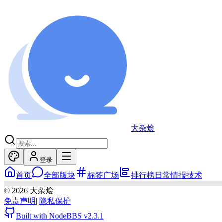
大杂烩
登录
首页
全部版块
标签广场
排行榜
日常
情报
技术
©
2026
大杂烩
免责声明
|
隐私保护
Built with NodeBBS
v2.3.1