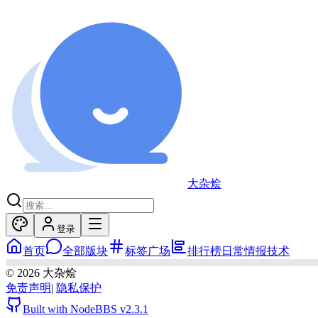
大杂烩
登录
首页
全部版块
标签广场
排行榜
日常
情报
技术
©
2026
大杂烩
免责声明
|
隐私保护
Built with NodeBBS
v2.3.1